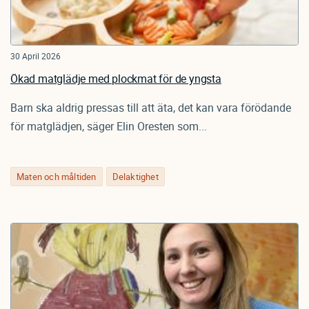
30 April 2026
Ökad matglädje med plockmat för de yngsta
Barn ska aldrig pressas till att äta, det kan vara förödande
för matglädjen, säger Elin Oresten som...
Maten och måltiden
Delaktighet