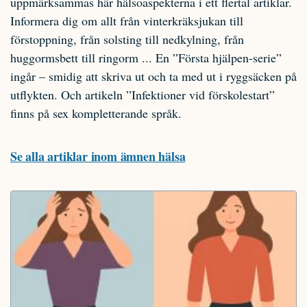
uppmärksammas här hälsoaspekterna i ett flertal artiklar.
Informera dig om allt från vinterkräksjukan till
förstoppning, från solsting till nedkylning, från
huggormsbett till ringorm ... En ”Första hjälpen-serie”
ingår – smidig att skriva ut och ta med ut i ryggsäcken på
utflykten. Och artikeln ”Infektioner vid förskolestart”
finns på sex kompletterande språk.
Se alla artiklar inom ämnen hälsa