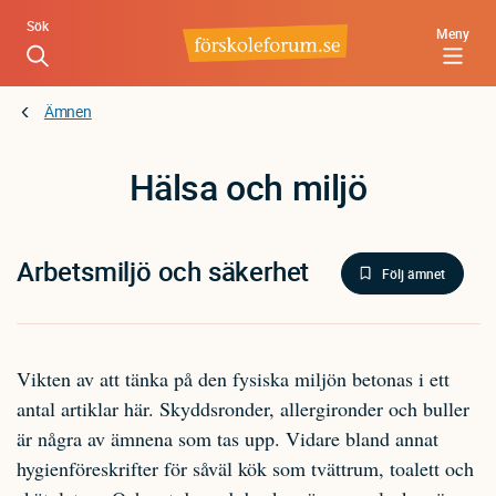
Hoppa
Sök
Meny
till
huvudinnehåll
Ämnen
Hälsa och miljö
Arbetsmiljö och säkerhet
Följ ämnet
Vikten av att tänka på den fysiska miljön betonas i ett
antal artiklar här. Skyddsronder, allergironder och buller
är några av ämnena som tas upp. Vidare bland annat
hygienföreskrifter för såväl kök som tvättrum, toalett och