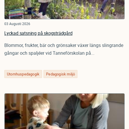
03 Augusti 2026
Lyckad satsning på skogsträdgård
Blommor, frukter, bär och grönsaker växer längs slingrande
gångar och spaljéer vid Tanneförskolan på...
Utomhuspedagogik
Pedagogisk miljö