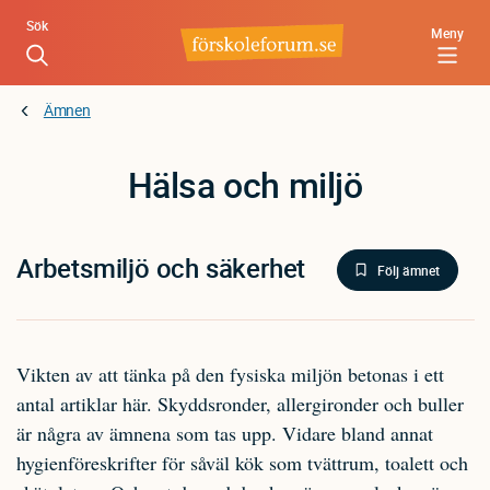
Hoppa
Sök
Meny
till
huvudinnehåll
Ämnen
Hälsa och miljö
Arbetsmiljö och säkerhet
Följ ämnet
Vikten av att tänka på den fysiska miljön betonas i ett
antal artiklar här. Skyddsronder, allergironder och buller
är några av ämnena som tas upp. Vidare bland annat
hygienföreskrifter för såväl kök som tvättrum, toalett och