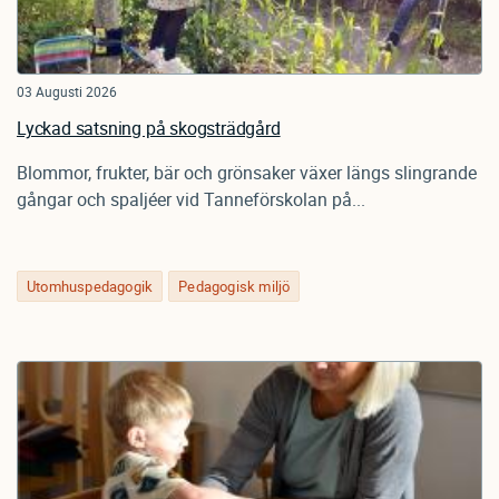
03 Augusti 2026
Lyckad satsning på skogsträdgård
Blommor, frukter, bär och grönsaker växer längs slingrande
gångar och spaljéer vid Tanneförskolan på...
Utomhuspedagogik
Pedagogisk miljö