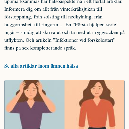
uppmärksammas här hälsoaspekterna i ett flertal artiklar.
Informera dig om allt från vinterkräksjukan till
förstoppning, från solsting till nedkylning, från
huggormsbett till ringorm ... En ”Första hjälpen-serie”
ingår – smidig att skriva ut och ta med ut i ryggsäcken på
utflykten. Och artikeln ”Infektioner vid förskolestart”
finns på sex kompletterande språk.
Se alla artiklar inom ämnen hälsa