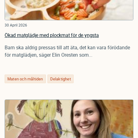
30 April 2026
Ökad matglädje med plockmat för de yngsta
Barn ska aldrig pressas till att äta, det kan vara förödande
för matglädjen, säger Elin Oresten som...
Maten och måltiden
Delaktighet