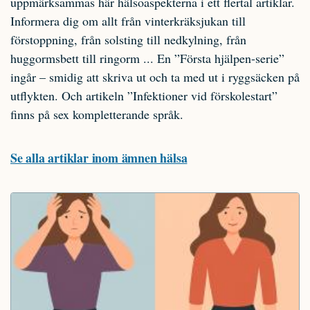
uppmärksammas här hälsoaspekterna i ett flertal artiklar.
Informera dig om allt från vinterkräksjukan till
förstoppning, från solsting till nedkylning, från
huggormsbett till ringorm ... En ”Första hjälpen-serie”
ingår – smidig att skriva ut och ta med ut i ryggsäcken på
utflykten. Och artikeln ”Infektioner vid förskolestart”
finns på sex kompletterande språk.
Se alla artiklar inom ämnen hälsa