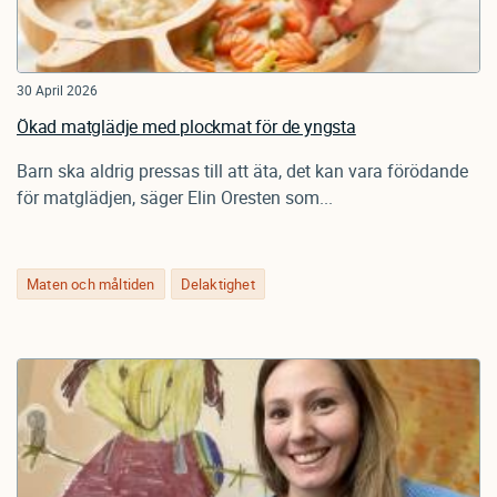
30 April 2026
Ökad matglädje med plockmat för de yngsta
Barn ska aldrig pressas till att äta, det kan vara förödande
för matglädjen, säger Elin Oresten som...
Maten och måltiden
Delaktighet