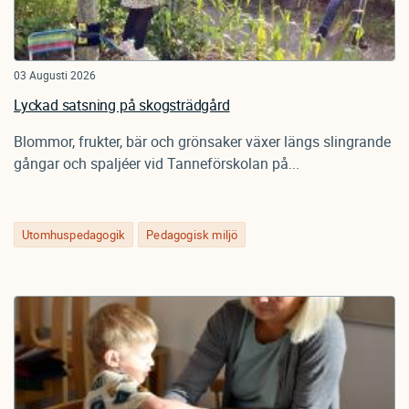
03 Augusti 2026
Lyckad satsning på skogsträdgård
Blommor, frukter, bär och grönsaker växer längs slingrande
gångar och spaljéer vid Tanneförskolan på...
Utomhuspedagogik
Pedagogisk miljö