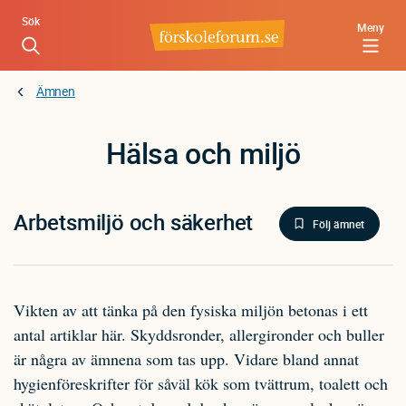
Hoppa
Sök
Meny
till
huvudinnehåll
Ämnen
Hälsa och miljö
Arbetsmiljö och säkerhet
Följ ämnet
Vikten av att tänka på den fysiska miljön betonas i ett
antal artiklar här. Skyddsronder, allergironder och buller
är några av ämnena som tas upp. Vidare bland annat
hygienföreskrifter för såväl kök som tvättrum, toalett och