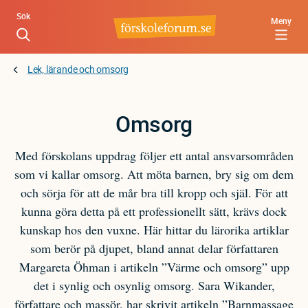
Hoppa
Sök
Meny
till
huvudinnehåll
Lek, lärande och omsorg
Omsorg
Med förskolans uppdrag följer ett antal ansvarsområden
som vi kallar omsorg. Att möta barnen, bry sig om dem
och sörja för att de mår bra till kropp och själ. För att
kunna göra detta på ett professionellt sätt, krävs dock
kunskap hos den vuxne. Här hittar du lärorika artiklar
som berör på djupet, bland annat delar författaren
Margareta Öhman i artikeln ”Värme och omsorg” upp
det i synlig och osynlig omsorg. Sara Wikander,
författare och massör, har skrivit artikeln ”Barnmassage