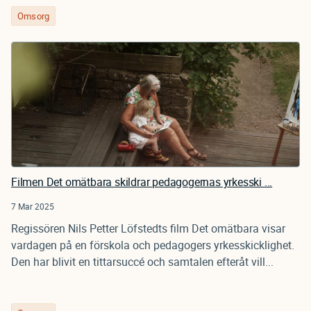
Omsorg
Filmen Det omätbara skildrar pedagogernas yrkesski ...
7 Mar 2025
Regissören Nils Petter Löfstedts film Det omätbara visar
vardagen på en förskola och pedagogers yrkesskicklighet.
Den har blivit en tittarsuccé och samtalen efteråt vill...