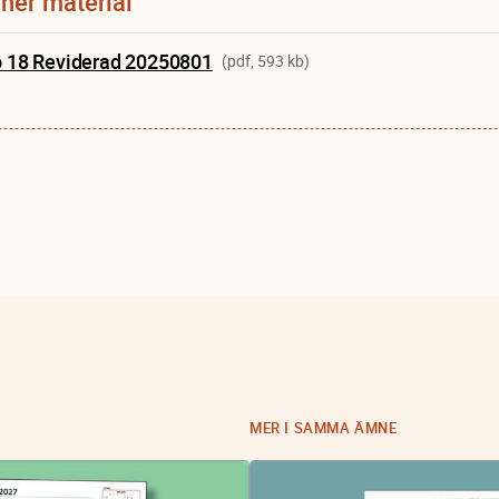
ner material
ö 18 Reviderad 20250801
(pdf, 593 kb)
MER I SAMMA ÄMNE