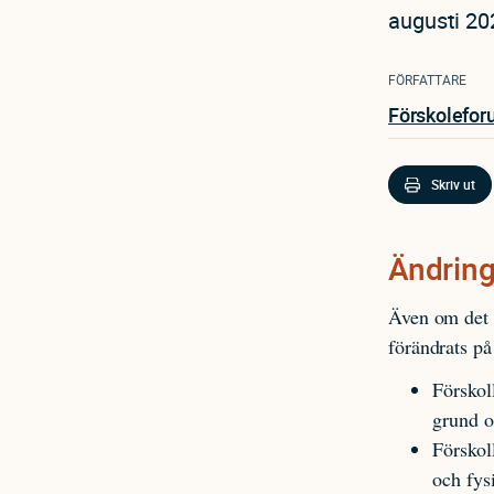
augusti 20
FÖRFATTARE
Förskolefor
Skriv ut
Ändring
Även om det h
förändrats på
Förskol
grund o
Förskol
och fysi