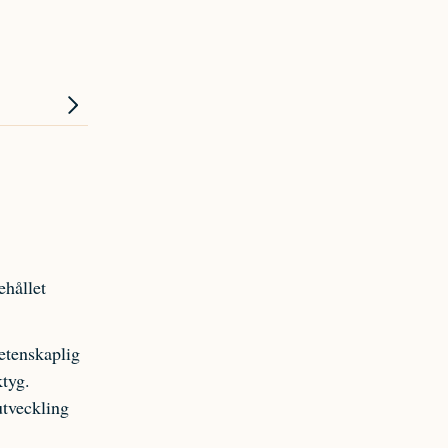
ehållet
vetenskaplig
ktyg.
utveckling