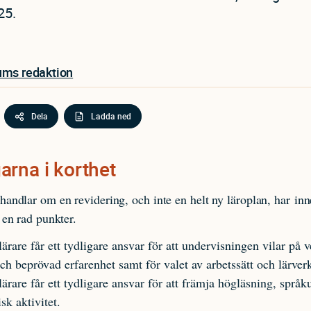
25.
ums redaktion
Dela
Ladda ned
arna i korthet
andlar om en revidering, och inte en helt ny läroplan, har inn
 en rad punkter.
lärare får ett tydligare ansvar för att undervisningen vilar på 
ch beprövad erfarenhet samt för valet av arbetssätt och lärver
lärare får ett tydligare ansvar för att främja högläsning, språk
sk aktivitet.