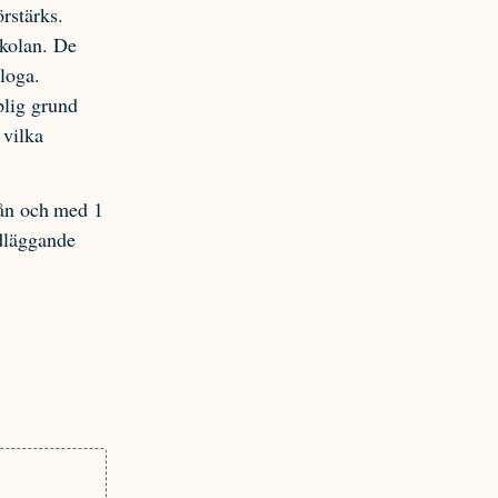
rstärks.
skolan. De
loga.
plig grund
 vilka
från och med 1
ndläggande