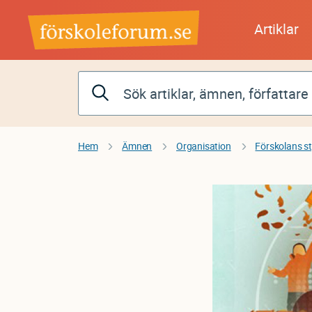
Hoppa
till
Artiklar
huvudinnehåll
Hem
Ämnen
Organisation
Förskolans s