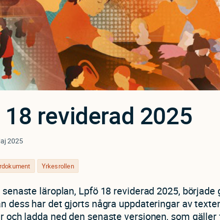
 18 reviderad 2025
aj 2025
yrdokument
Yrkesrollen
senaste läroplan, Lpfö 18 reviderad 2025, började gä
n dess har det gjorts några uppdateringar av texte
r och ladda ned den senaste versionen, som gäller 