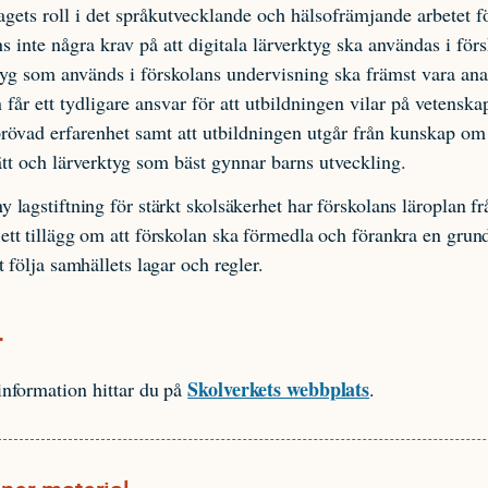
agets roll i det språkutvecklande och hälsofrämjande arbetet fö
ns inte några krav på att digitala lärverktyg ska användas i för
tyg som används i förskolans undervisning ska främst vara ana
 får ett tydligare ansvar för att utbildningen vilar på vetenska
rövad erfarenhet samt att utbildningen utgår från kunskap om
ätt och lärverktyg som bäst gynnar barns utveckling.
y lagstiftning för stärkt skolsäkerhet har förskolans läroplan 
ett tillägg om att förskolan ska förmedla och förankra en gru
t följa samhällets lagar och regler.
r
Skolverkets webbplats
information hittar du på
.