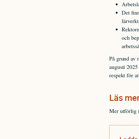
Arbetsl
Det fin
lärverk
Rektorn
och bep
arbetss
På grund av n
augusti 2025 
respekt för at
Läs me
Mer utförlig 