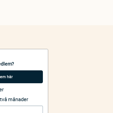
edlem?
lem här
er
i två månader