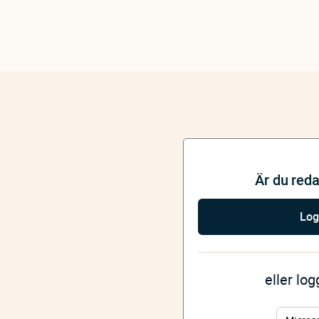
Är du red
Log
eller lo