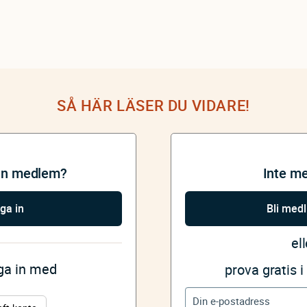
SÅ HÄR LÄSER DU VIDARE!
an medlem?
Inte m
ga in
Bli med
ell
gga in med
prova gratis 