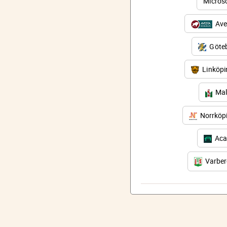
Micros
Ave
Göteb
Linköp
Mal
Norrköp
Aca
Varbe