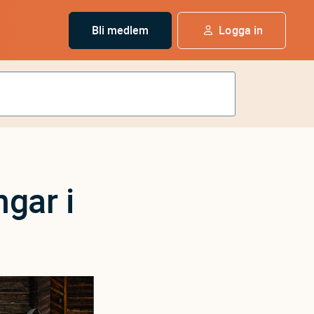
Bli medlem
Logga in
ngar i