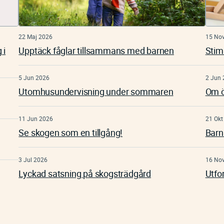
22 Maj 2026
15 No
 i
Upptäck fåglar tillsammans med barnen
Stim
5 Jun 2026
2 Jun 
Utomhusundervisning under sommaren
Om ö
11 Jun 2026
21 Okt
Se skogen som en tillgång!
Barn
3 Jul 2026
16 No
Lyckad satsning på skogsträdgård
Utfo