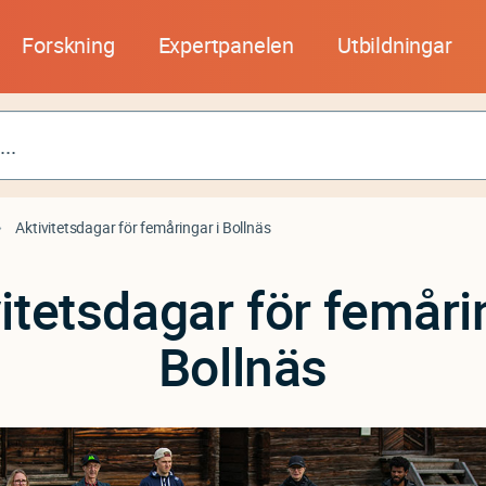
Forskning
Expertpanelen
Utbildningar
Aktivitetsdagar för femåringar i Bollnäs
itetsdagar för femåri
Bollnäs