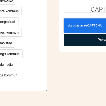
oft-konto
CAP
sta kommun
orgs Stad
ings kommun
mö stad
ings kommun
demedia
rgs kommun