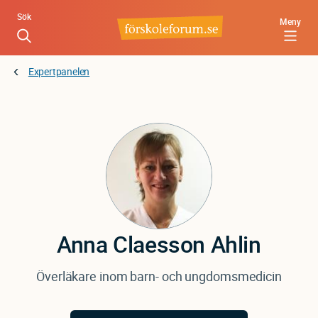
Hoppa
Sök
Meny
till
huvudinnehåll
Expertpanelen
Anna
Claesson Ahlin
Överläkare inom barn- och ungdomsmedicin