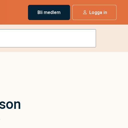
Bli medlem
Logga in
sson
s