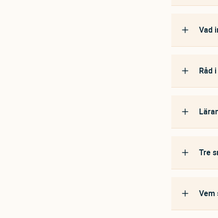
Vad i
Råd i
Läran
Tre s
Vem s