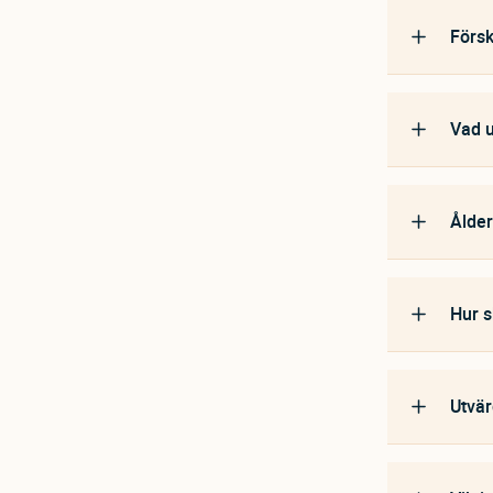
Försk
Vad 
Ålder
Hur s
Utvär