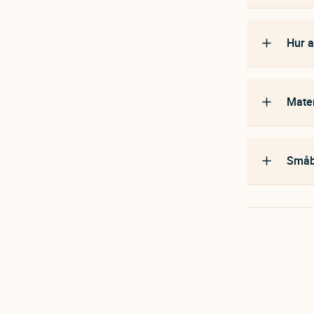
Hur a
Mate
Småba