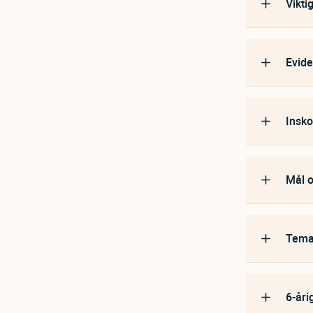
Vikti
Evide
Insko
Mål o
Temaa
6-åri