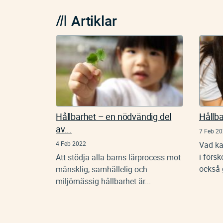
Artiklar
Hållbarhet – en nödvändig del
Hållba
av...
7 Feb 2
4 Feb 2022
Vad ka
i försk
Att stödja alla barns lärprocess mot
också g
mänsklig, samhällelig och
miljömässig hållbarhet är...