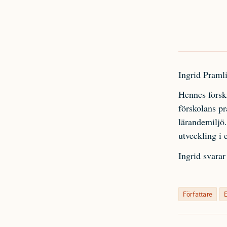
Ingrid Praml
Hennes forskn
förskolans pr
lärandemiljö.
utveckling i e
Ingrid svara
Författare