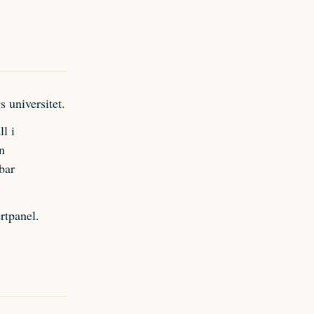
 universitet.
l i
n
bar
rtpanel.