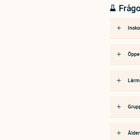
Frågo
Insko
Öppen
Lärmi
Grupp
Ålder