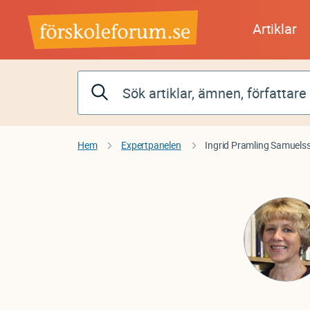
Hoppa
till
Artiklar
huvudinnehåll
Hem
Expertpanelen
Ingrid Pramling Samuels