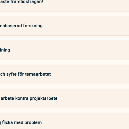
gaste framtidsfrågan!
nsbaserad forskning
lning
ch syfte för temaarbetet
rbete kontra projektarbete
g flicka med problem