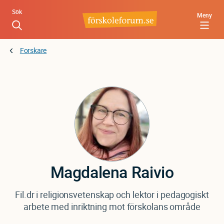
Hoppa
Sök
Meny
till
huvudinnehåll
Forskare
Magdalena
Raivio
Fil.dr i religionsvetenskap och lektor i pedagogiskt
arbete med inriktning mot förskolans område