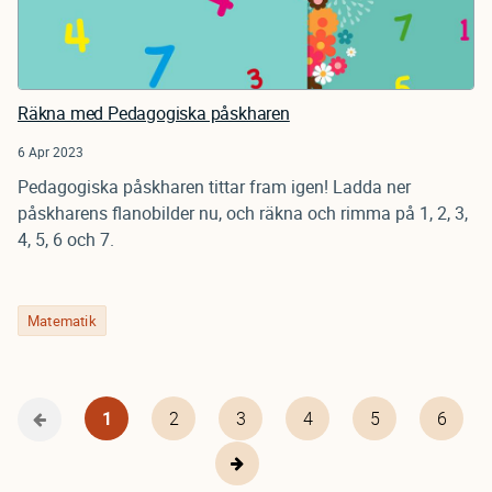
Räkna med Pedagogiska påskharen
6 Apr 2023
Pedagogiska påskharen tittar fram igen! Ladda ner
påskharens flanobilder nu, och räkna och rimma på 1, 2, 3,
4, 5, 6 och 7.
Matematik
Nuvarande
1
Page
2
Page
3
Page
4
Page
5
Page
6
Föregående
Pagination
sida
sida
Nästa
sida