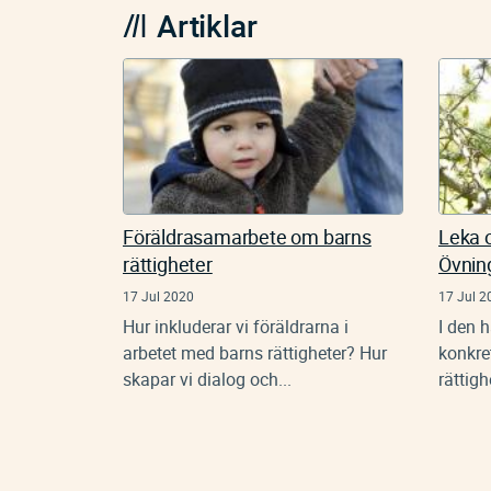
Artiklar
Föräldrasamarbete om barns
Leka o
rättigheter
Övnin
17 Jul 2020
17 Jul 2
Hur inkluderar vi föräldrarna i
I den 
arbetet med barns rättigheter? Hur
konkre
skapar vi dialog och...
rättigh