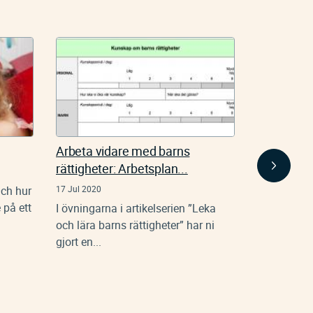
Arbeta vidare med barns
Delaktighe
rättigheter: Arbetsplan...
utvecklin
Och hur
17 Jul 2020
17 Jul 2020
 på ett
I övningarna i artikelserien ”Leka
Hur kan vi
och lära barns rättigheter” har ni
vårdnadsha
gjort en...
utveckling