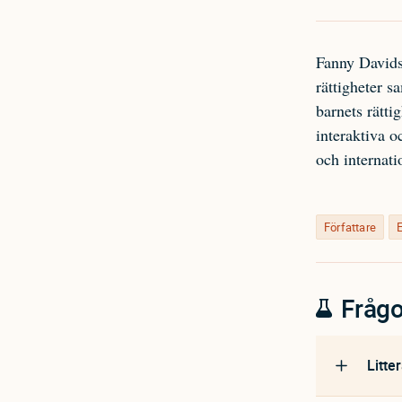
Fanny Davids
rättigheter s
barnets rätti
interaktiva o
och internatio
Författare
Frågo
Litte