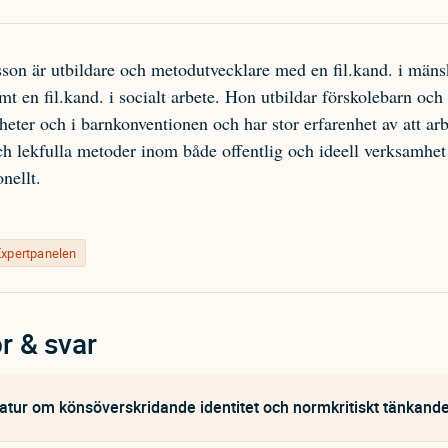
son är utbildare och metodutvecklare med en fil.kand. i mäns
amt en fil.kand. i socialt arbete. Hon utbildar förskolebarn oc
gheter och i barnkonventionen och har stor erfarenhet av att a
ch lekfulla metoder inom både offentlig och ideell verksamhet
nellt.
Expertpanelen
r & svar
ratur om könsöverskridande identitet och normkritiskt tänkand