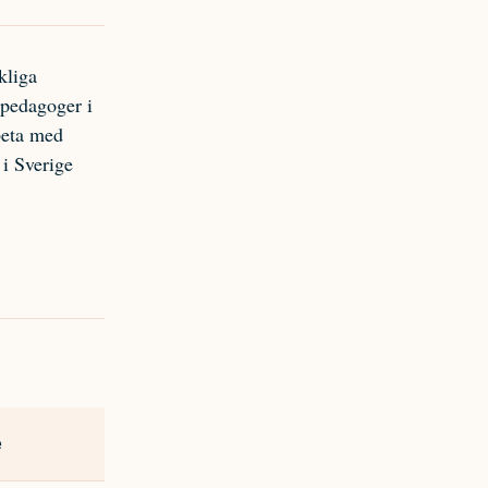
kliga
h pedagoger i
rbeta med
 i Sverige
e