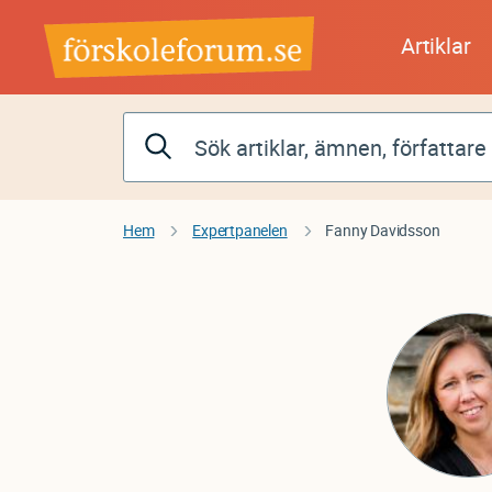
Hoppa
till
Artiklar
huvudinnehåll
Hem
Expertpanelen
Fanny Davidsson