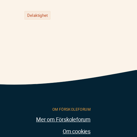
Delaktighet
Föräldrasa
OM FÖRSKOLEFORUM
Mer om Förskoleforum
Om cookies