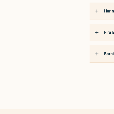
Hur m
Fira 
Barnk