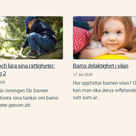
ch lära sina rättigheter:
Barns delaktighet i vilan
g 2
17 Jul 2020
020
Hur uppfattar barnen vilan? 
kan man öka deras inflytande
här övningen får barnen
sätt som är...
tisera sina tankar om barns
eter genom att...