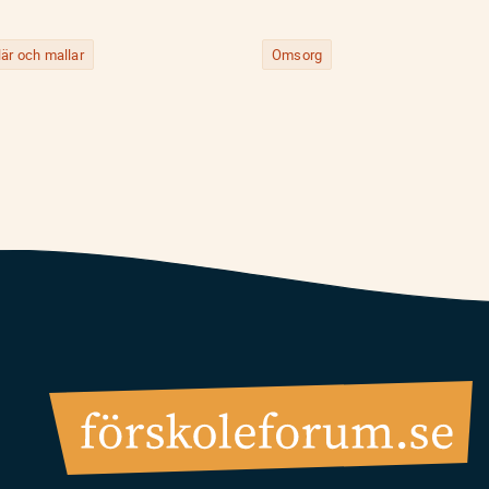
är och mallar
Omsorg