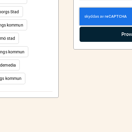
orgs Stad
ings kommun
mö stad
ings kommun
demedia
rgs kommun