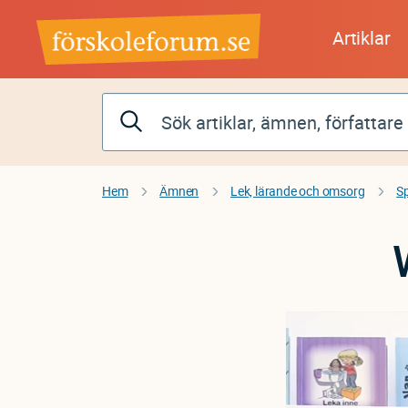
Hoppa
till
Artiklar
huvudinnehåll
Hem
Ämnen
Lek, lärande och omsorg
S