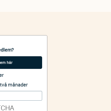
edlem?
lem här
er
i två månader
TCHA