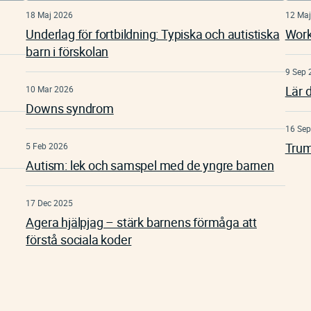
18 Maj 2026
12 Maj
Underlag för fortbildning: Typiska och autistiska
Work
barn i förskolan
9 Sep 
Lär d
10 Mar 2026
Downs syndrom
16 Sep
Trum
5 Feb 2026
Autism: lek och samspel med de yngre barnen
17 Dec 2025
Agera hjälpjag – stärk barnens förmåga att
förstå sociala koder