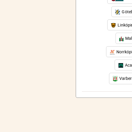
Göteb
Linköp
Mal
Norrköp
Aca
Varbe