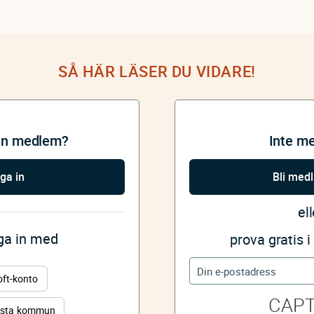
SÅ HÄR LÄSER DU VIDARE!
an medlem?
Inte m
ga in
Bli med
ell
gga in med
prova gratis 
oft-konto
CAP
sta kommun