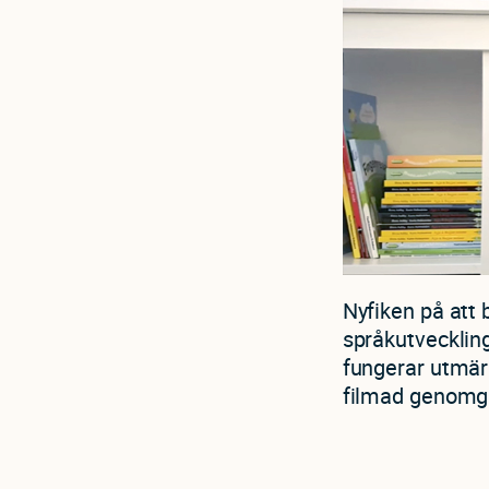
Nyfiken på att
språkutvecklin
fungerar utmärk
filmad genomgå