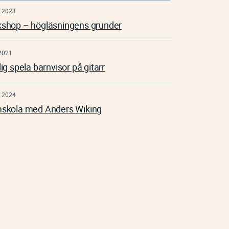
 2023
shop – högläsningens grunder
2021
ig spela barnvisor på gitarr
 2024
skola med Anders Wiking