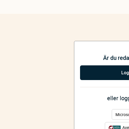
Är du red
Log
eller lo
Micros
Ave