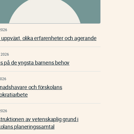
2026
a uppväxt, olika erfarenheter och agerande
 2026
s på de yngsta barnens behov
2026
nadshavare och förskolans
kratiarbete
2026
truktionen av vetenskaplig grund i
kolans planeringssamtal