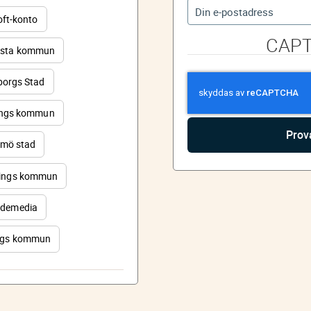
oft-konto
CAP
sta kommun
orgs Stad
ings kommun
mö stad
ings kommun
demedia
rgs kommun