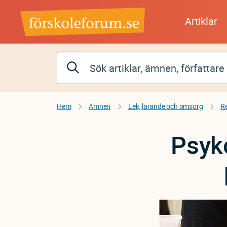
Hoppa
till
Artiklar
huvudinnehåll
Hem
Ämnen
Lek, lärande och omsorg
R
Psyk