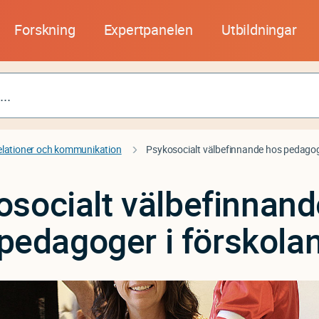
Forskning
Expertpanelen
Utbildningar
elationer och kommunikation
Psykosocialt välbefinnande hos pedagoge
osocialt välbefinnand
pedagoger i förskola