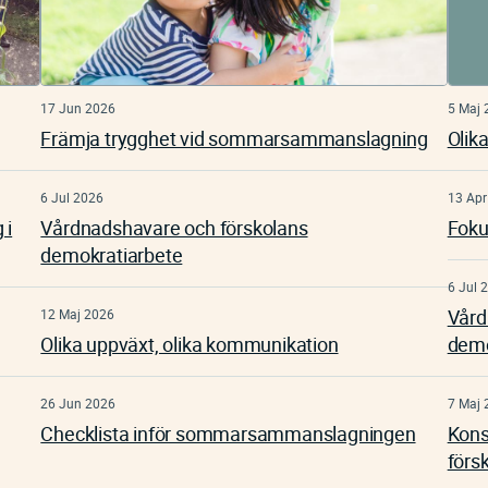
17 Jun 2026
5 Maj 
Främja trygghet vid sommarsammanslagning
Olik
6 Jul 2026
13 Apr
 i
Vårdnadshavare och förskolans
Foku
demokratiarbete
6 Jul 
Vård
12 Maj 2026
Olika uppväxt, olika kommunikation
demo
26 Jun 2026
7 Maj 
Checklista inför sommarsammanslagningen
Kons
förs