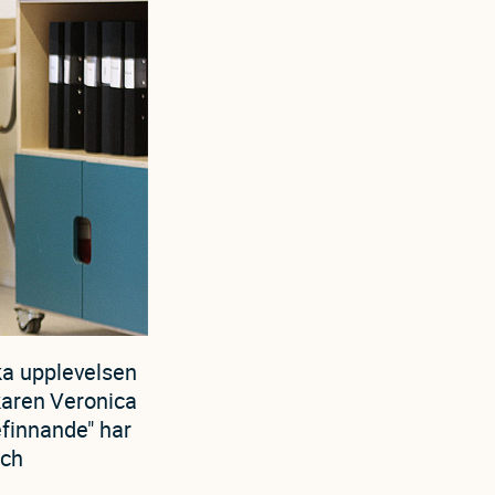
ka upplevelsen
skaren Veronica
efinnande" har
och