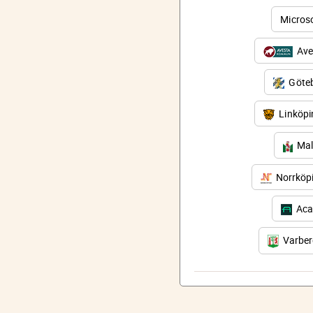
Micros
Ave
Göteb
Linköp
Mal
Norrköp
Aca
Varbe