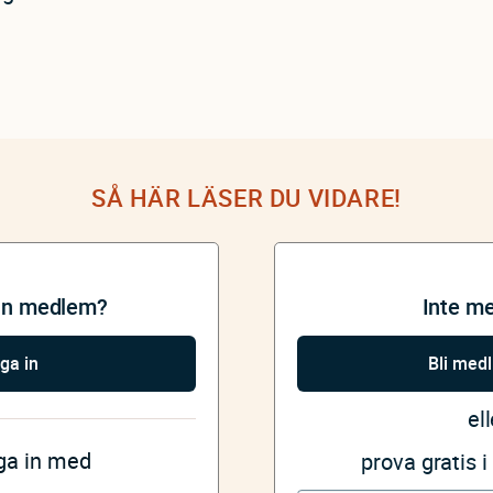
SÅ HÄR LÄSER DU VIDARE!
an medlem?
Inte m
ga in
Bli med
ell
gga in med
prova gratis 