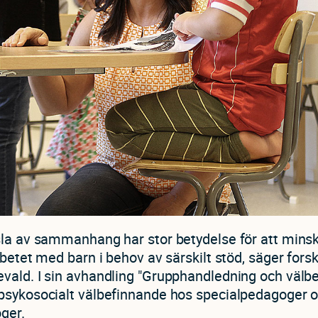
sla av sammanhang har stor betydelse för att mins
rbetet med barn i behov av särskilt stöd, säger for
vald. I sin avhandling "Grupphandledning och välb
psykosocialt välbefinnande hos specialpedagoger 
ger.