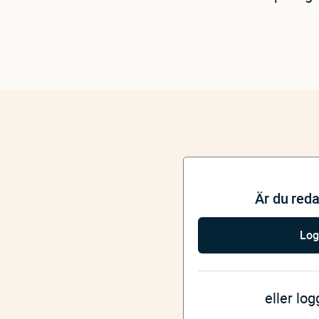
Är du red
Log
eller lo