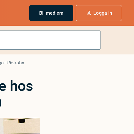
Bli medlem
Logga in
r i förskolan
e hos
n