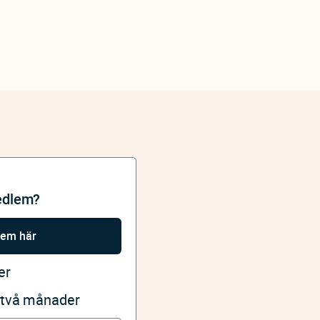
edlem?
lem här
er
i två månader