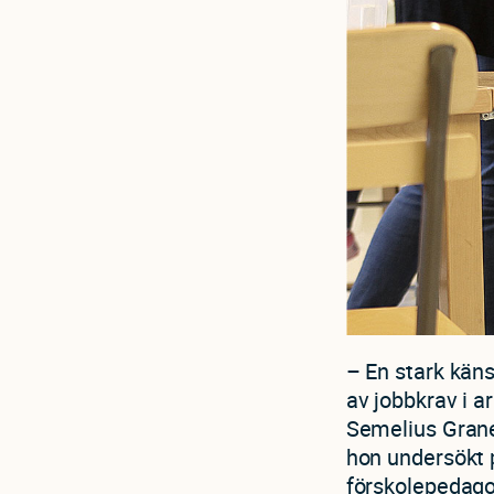
– En stark kän
av jobbkrav i a
Semelius Grane
hon undersökt 
förskolepedago