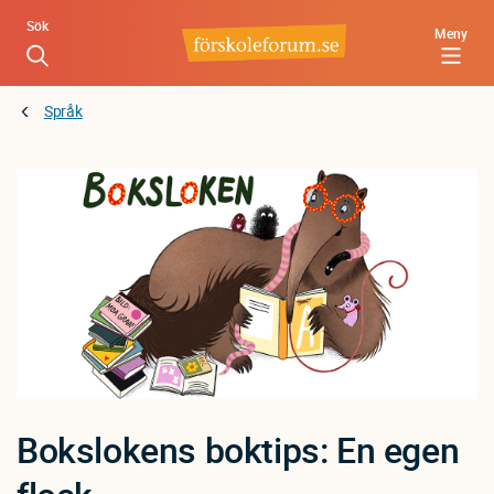
Hoppa
Sök
Meny
till
huvudinnehåll
Språk
Bokslokens boktips: En egen