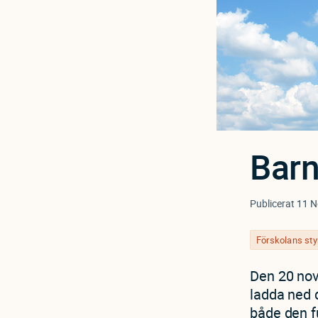
Barn
Publicerat
11 N
Förskolans st
Den 20 nov
ladda ned 
både den f