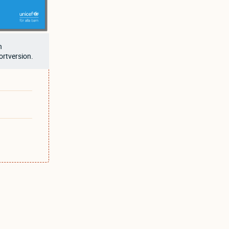
n
ortversion.