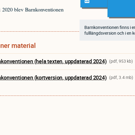
i 2020 blev Barnkonventionen
Barnkonventionen finns i e
fulllängdsversion och i en k
ner material
konventionen (hela texten, uppdaterad 2024)
(pdf, 953 kb)
konventionen (kortversion, uppdaterad 2024)
(pdf, 3.4 mb)