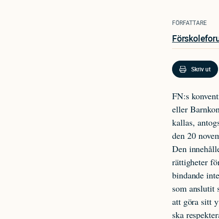
FÖRFATTARE
Förskolefor
Skriv ut
FN:s konventi
eller Barnko
kallas, anto
den 20 nove
Den innehåll
rättigheter fö
bindande inte
som anslutit 
att göra sitt 
ska respekter