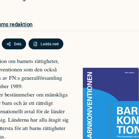
ums redaktion
Dela
Ladda ned
on om barnets rättigheter,
nventionen som den också
gs av FN:s generalförsamling
mber 1989.
er bestämmelser om mänskliga
r barn och är ett rättsligt
rnationellt avtal för de länder
sig. Länderna har alla åtagit sig
yttersta för att barns rättigheter
as.