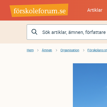
Hoppa
till
Artiklar
huvudinnehåll
Hem
Ämnen
Organisation
Förskolans s