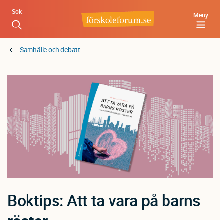
Hoppa
Sök
Meny
till
huvudinnehåll
Samhälle och debatt
Boktips: Att ta vara på barns