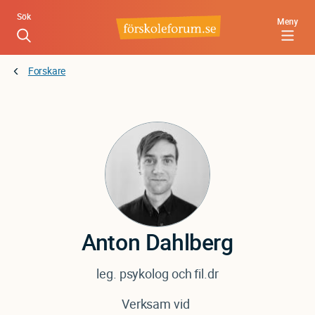
Hoppa
Sök
Meny
till
huvudinnehåll
Forskare
Anton
Dahlberg
leg. psykolog och fil.dr
Verksam vid