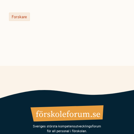
Forskare
Sveriges största kompetensutvecklingsforum
för all personal i förskolan.