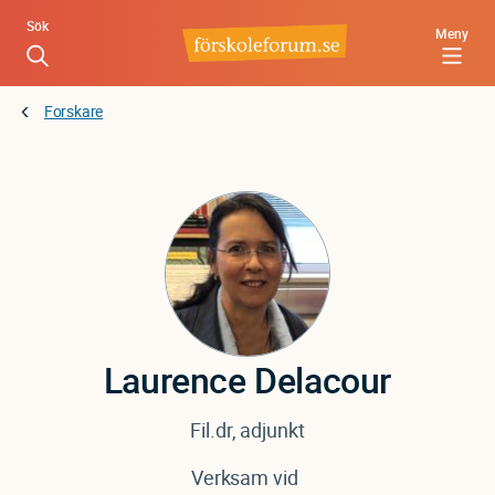
Hoppa
Sök
Meny
till
huvudinnehåll
Forskare
Laurence
Delacour
Fil.dr, adjunkt
Verksam vid