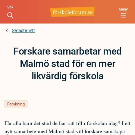
Hoppa
Sök
Meny
till
huvudinnehåll
Senaste nytt
Forskare samarbetar med
Malmö stad för en mer
likvärdig förskola
Forskning
Får alla barn det stöd de har rätt till i förskolan idag? I ett
nytt samarbete med Malmö stad vill forskare samskapa