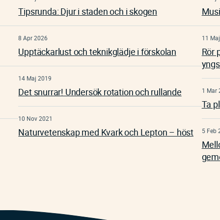
Tipsrunda: Djur i staden och i skogen
Musi
8 Apr 2026
11 Maj
Upptäckarlust och teknikglädje i förskolan
Rör 
yngs
14 Maj 2019
Det snurrar! Undersök rotation och rullande
1 Mar 
Ta p
10 Nov 2021
Naturvetenskap med Kvark och Lepton – höst
5 Feb 
Mell
gem