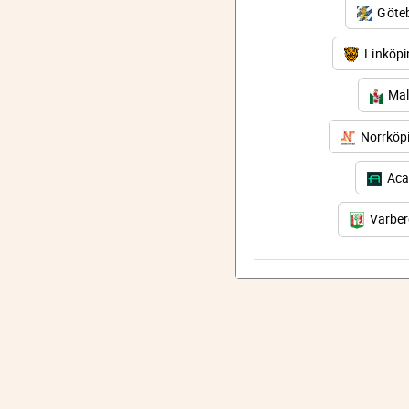
Göteb
Linköp
Mal
Norrköp
Aca
Varbe