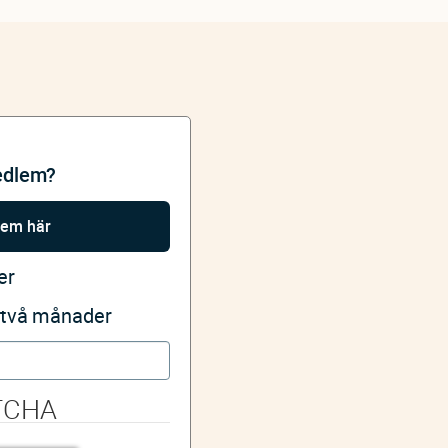
edlem?
lem här
er
i två månader
TCHA