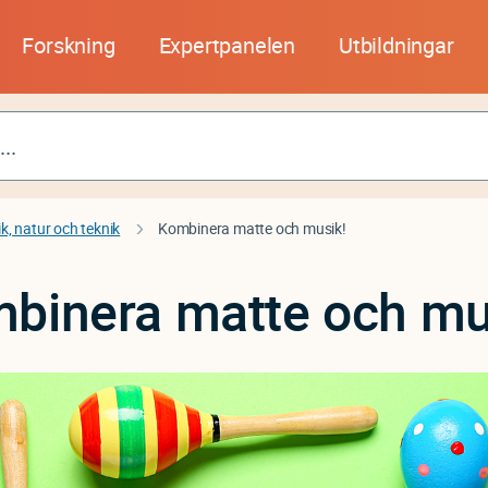
Forskning
Expertpanelen
Utbildningar
, natur och teknik
Kombinera matte och musik!
binera matte och mu