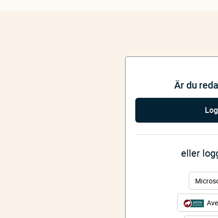
Är du red
Log
eller lo
Micros
Ave