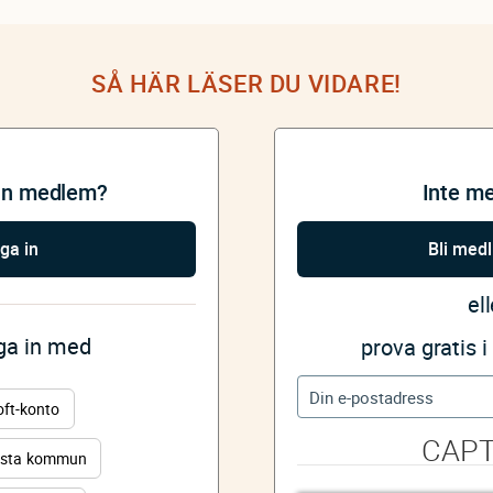
SÅ HÄR LÄSER DU VIDARE!
an medlem?
Inte m
ga in
Bli med
ell
gga in med
prova gratis 
oft-konto
CAP
sta kommun