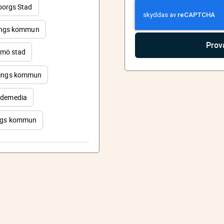
orgs Stad
ings kommun
mö stad
ings kommun
demedia
rgs kommun