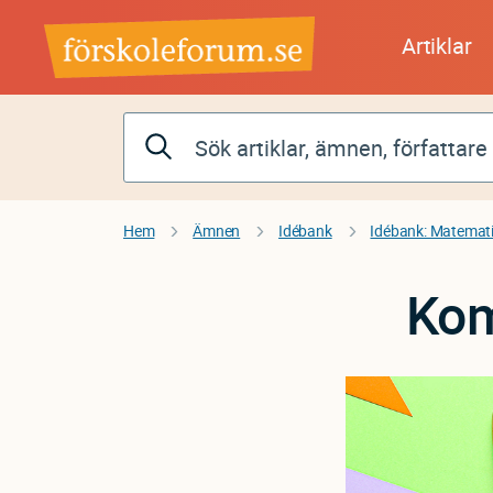
Hoppa
till
Artiklar
huvudinnehåll
Hem
Ämnen
Idébank
Idébank: Matematik
Kom