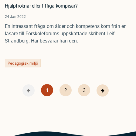
Hjälpfröknar eller fiffiga kompisar?
24 Jan 2022
En intressant fråga om ålder och kompetens kom från en
läsare till Förskoleforums uppskattade skribent Leif
Strandberg. Här besvarar han den.
Pedagogisk miljö
Nuvarande
1
Page
2
Page
3
Föregående
Nästa
Pagination
sida
sida
sida