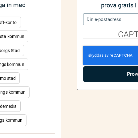
gga in med
prova gratis 
oft-konto
CAP
sta kommun
orgs Stad
ings kommun
mö stad
ings kommun
demedia
rgs kommun