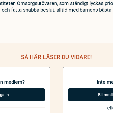
ntiteten Omsorgsutövaren, som ständigt lyckas prio
 och fatta snabba beslut, alltid med barnens bästa 
SÅ HÄR LÄSER DU VIDARE!
an medlem?
Inte m
ga in
Bli med
ell