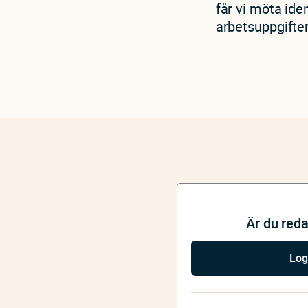
får vi möta ide
arbetsuppgifter
Är du red
Log