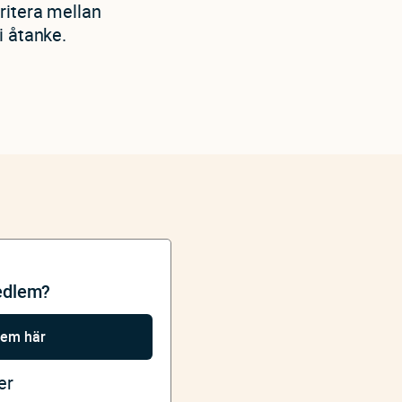
ritera mellan
i åtanke.
edlem?
lem här
er