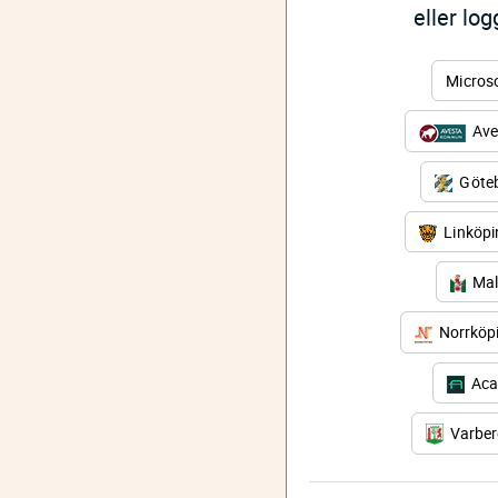
eller lo
Micros
Ave
Göteb
Linköp
Mal
Norrköp
Aca
Varbe