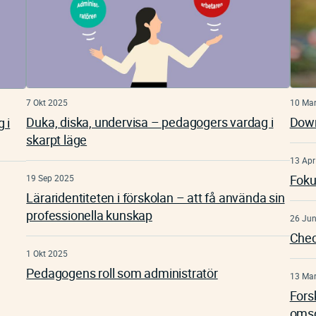
7 Okt 2025
10 Ma
Duka, diska, undervisa – pedagogers vardag i
Dow
 i
skarpt läge
13 Apr
Foku
19 Sep 2025
Läraridentiteten i förskolan – att få använda sin
professionella kunskap
26 Ju
Chec
1 Okt 2025
Pedagogens roll som administratör
13 Ma
Forsk
omso