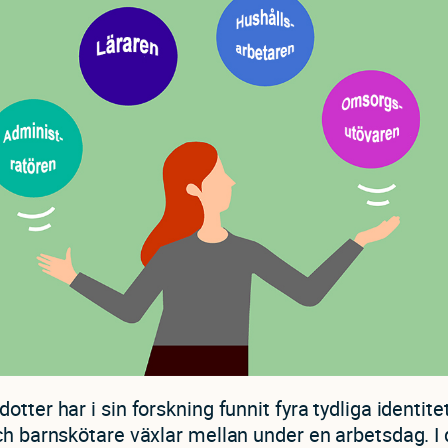
otter har i sin forskning funnit fyra tydliga identit
ch barnskötare växlar mellan under en arbetsdag. I 