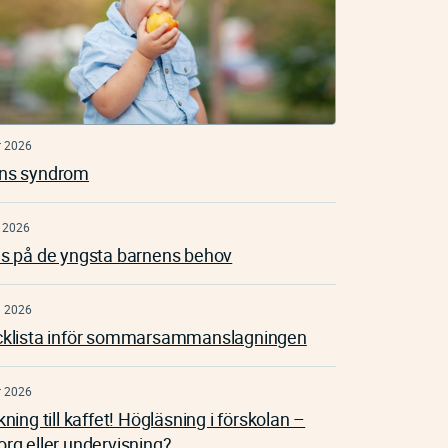
r 2026
ns syndrom
 2026
s på de yngsta barnens behov
n 2026
klista inför sommarsammanslagningen
r 2026
ning till kaffet! Högläsning i förskolan –
rg eller undervisning?