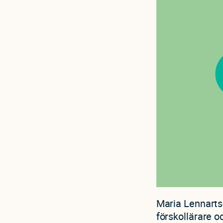
Maria Lennartsd
förskollärare o