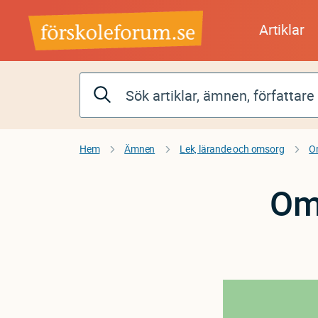
Hoppa
till
Artiklar
huvudinnehåll
Hem
Ämnen
Lek, lärande och omsorg
O
Oms