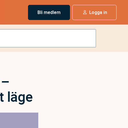
Bli medlem
Logga in
 –
t läge