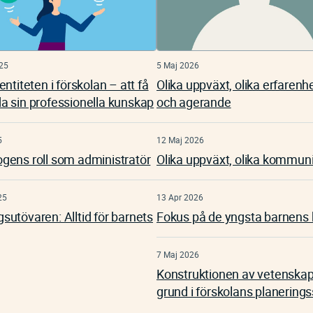
25
5 Maj 2026
entiteten i förskolan – att få
Olika uppväxt, olika erfarenh
a sin professionella kunskap
och agerande
5
12 Maj 2026
gens roll som administratör
Olika uppväxt, olika kommun
25
13 Apr 2026
utövaren: Alltid för barnets
Fokus på de yngsta barnens
7 Maj 2026
Konstruktionen av vetenskap
grund i förskolans planering