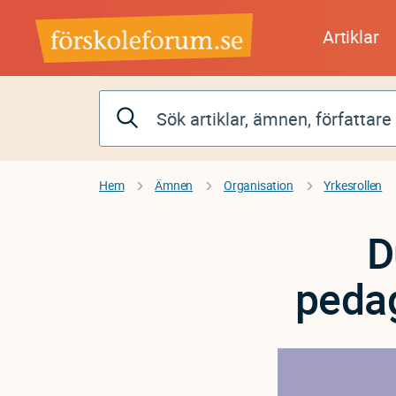
Hoppa
till
Artiklar
huvudinnehåll
Hem
Ämnen
Organisation
Yrkesrollen
D
pedag