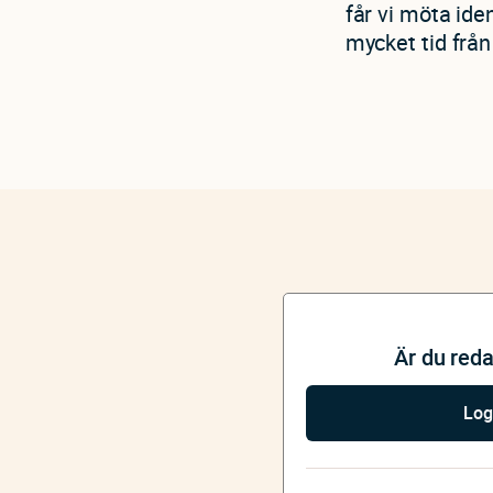
får vi möta ide
mycket tid frå
Är du red
Log