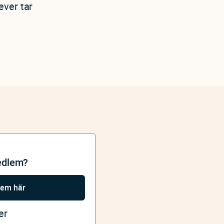
ever tar
edlem?
lem här
er