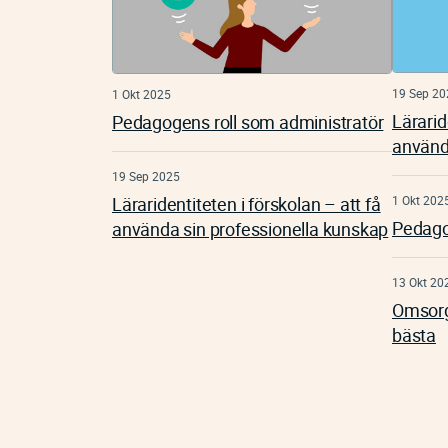
19 Sep 20
1 Okt 2025
Lärarid
Pedagogens roll som administratör
använd
19 Sep 2025
Läraridentiteten i förskolan – att få
1 Okt 202
Pedago
använda sin professionella kunskap
13 Okt 20
Omsorgs
bästa