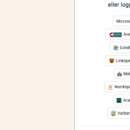
eller lo
Micros
Ave
Göteb
Linköp
Mal
Norrköp
Aca
Varbe