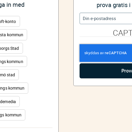
gga in med
prova gratis 
oft-konto
CAP
sta kommun
orgs Stad
ings kommun
mö stad
ings kommun
demedia
rgs kommun