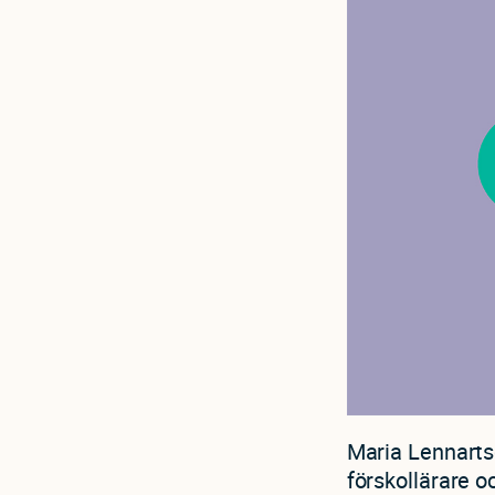
Maria Lennartsd
förskollärare o