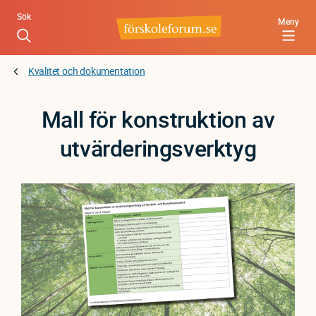
Hoppa
Sök
Meny
till
huvudinnehåll
Kvalitet och dokumentation
Mall för konstruktion av
utvärderingsverktyg