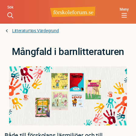
Hoppa
Sök
Meny
till
huvudinnehåll
Litteraturtips Värdegrund
Mångfald i barnlitteraturen
Både till förskolans läsmiljöer och till