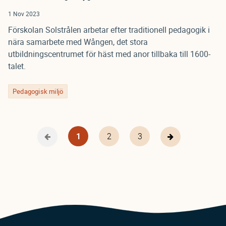
1 Nov 2023
Förskolan Solstrålen arbetar efter traditionell pedagogik i
nära samarbete med Wången, det stora
utbildningscentrumet för häst med anor tillbaka till 1600-
talet.
Pedagogisk miljö
Nuvarande
1
Page
2
Page
3
Föregående
Nästa
Pagination
sida
sida
sida