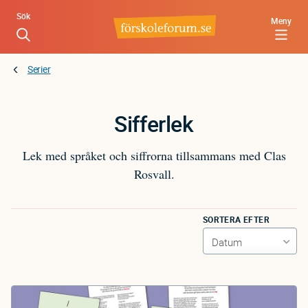
Hoppa
Sök
Meny
till
huvudinnehåll
Serier
Sifferlek
Lek med språket och siffrorna tillsammans med Clas
Rosvall.
SORTERA EFTER