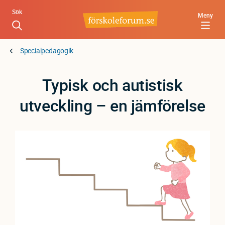
Hoppa
Sök
Meny
till
huvudinnehåll
Specialpedagogik
Typisk och autistisk
utveckling – en jämförelse