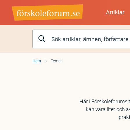
Hoppa
till
Artiklar
huvudinnehåll
Hem
Teman
Här i Förskoleforums 
kan vara litet och 
prakt