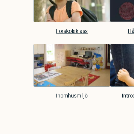
Förskoleklass
Hå
Inomhusmiljö
Intro
Pagination