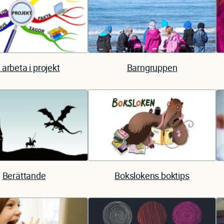
 arbeta i projekt
Barngruppen
Berättande
Bokslokens boktips