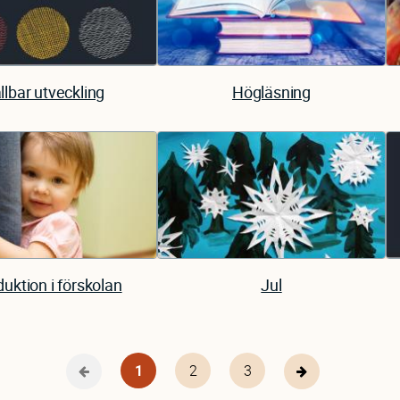
llbar utveckling
Högläsning
duktion i förskolan
Jul
Nuvarande
1
Page
2
Page
3
Föregående
Nästa
sida
sida
sida