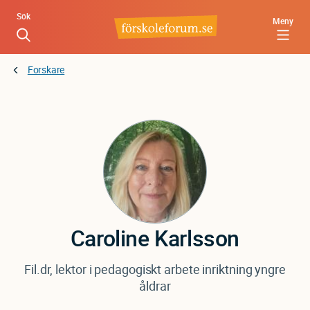
Hoppa
Sök
Meny
till
huvudinnehåll
Forskare
Caroline
Karlsson
Fil.dr, lektor i pedagogiskt arbete inriktning yngre
åldrar