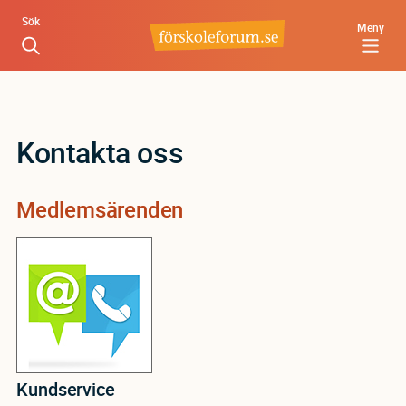
Hoppa
Sök
Meny
till
huvudinnehåll
Kontakta oss
Medlemsärenden
Kundservice