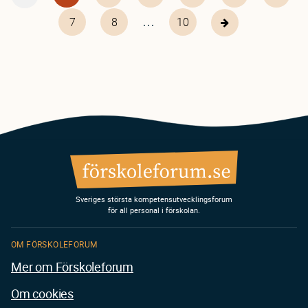
sida
sida
…
Page
7
Page
8
10
10
Nästa
sida
Sveriges största kompetensutvecklingsforum
för all personal i förskolan.
OM FÖRSKOLEFORUM
Mer om Förskoleforum
Om cookies