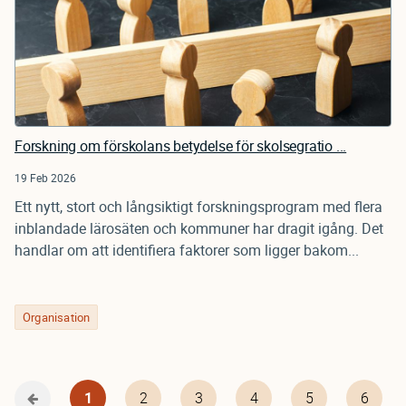
Forskning om förskolans betydelse för skolsegratio ...
19 Feb 2026
Ett nytt, stort och långsiktigt forskningsprogram med flera
inblandade lärosäten och kommuner har dragit igång. Det
handlar om att identifiera faktorer som ligger bakom...
Organisation
Nuvarande
1
Page
2
Page
3
Page
4
Page
5
Page
6
Föregående
Pagination