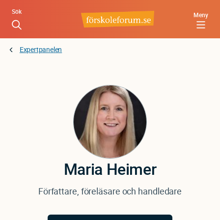
Hoppa
Sök
Meny
till
huvudinnehåll
Expertpanelen
Maria
Heimer
Författare, föreläsare och handledare