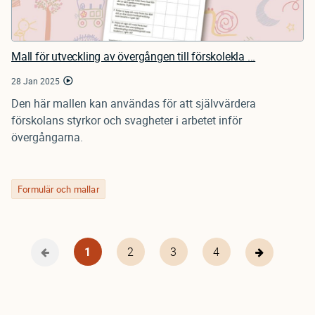
Mall för utveckling av övergången till förskolekla ...
28 Jan 2025
Den här mallen kan användas för att självvärdera
förskolans styrkor och svagheter i arbetet inför
övergångarna.
Formulär och mallar
Nuvarande
1
Page
2
Page
3
Page
4
Föregående
Nästa
Pagination
sida
sida
sida