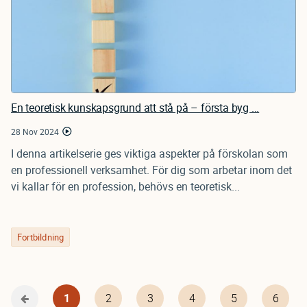
En teoretisk kunskapsgrund att stå på – första byg ...
28 Nov 2024
I denna artikelserie ges viktiga aspekter på förskolan som
en professionell verksamhet. För dig som arbetar inom det
vi kallar för en profession, behövs en teoretisk...
Fortbildning
Nuvarande
1
Page
2
Page
3
Page
4
Page
5
Page
6
Föregående
Pagination