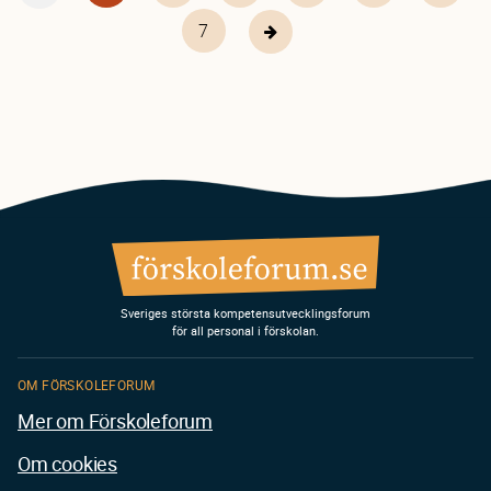
sida
sida
Page
7
Nästa
sida
Sveriges största kompetensutvecklingsforum
för all personal i förskolan.
OM FÖRSKOLEFORUM
Mer om Förskoleforum
Om cookies