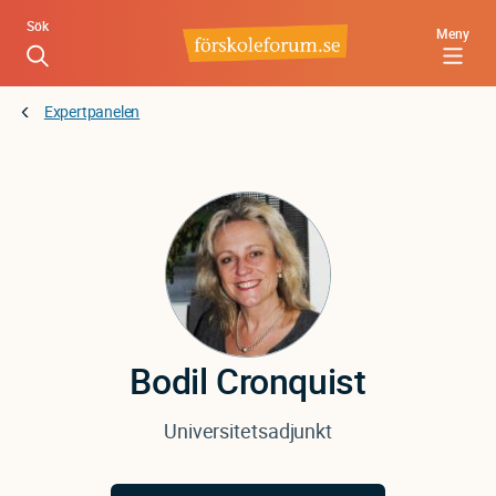
Hoppa
Sök
Meny
till
huvudinnehåll
Expertpanelen
Bodil
Cronquist
Universitetsadjunkt