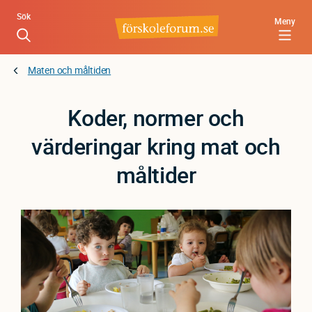
Hoppa
Sök
Meny
till
huvudinnehåll
Maten och måltiden
Koder, normer och
värderingar kring mat och
måltider