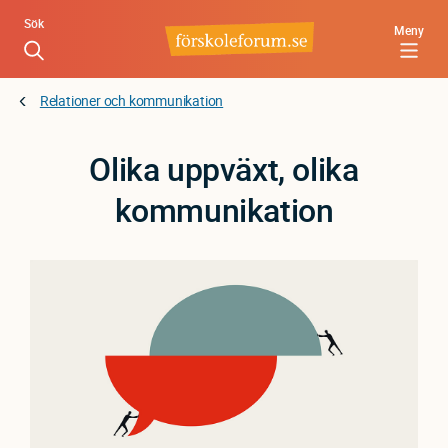
Hoppa
Sök
Meny
till
huvudinnehåll
Relationer och kommunikation
Olika uppväxt, olika
kommunikation