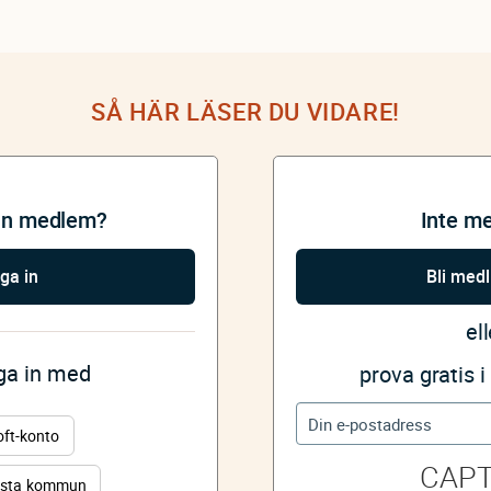
SÅ HÄR LÄSER DU VIDARE!
an medlem?
Inte m
ga in
Bli med
ell
gga in med
prova gratis 
oft-konto
CAP
sta kommun