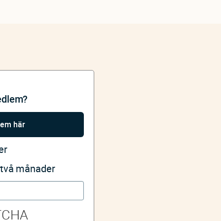
edlem?
lem här
er
i två månader
TCHA