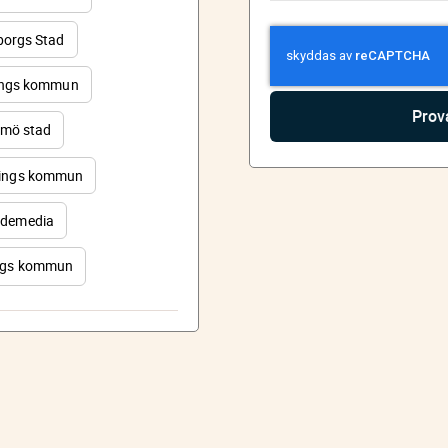
orgs Stad
ings kommun
mö stad
ings kommun
demedia
rgs kommun