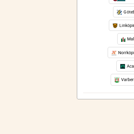
Göteb
Linköp
Mal
Norrköp
Aca
Varbe