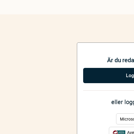
Är du red
Log
eller lo
Micros
Ave