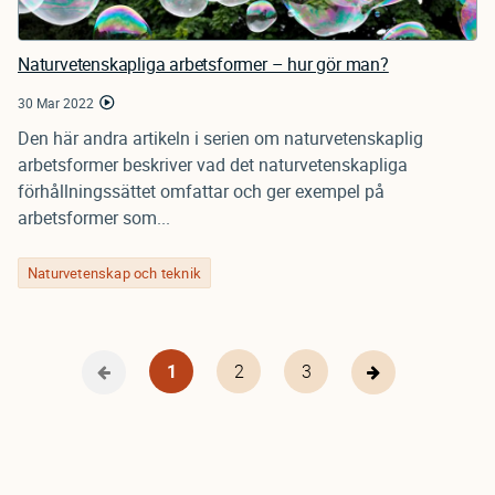
Naturvetenskapliga arbetsformer – hur gör man?
30 Mar 2022
Den här andra artikeln i serien om naturvetenskaplig
arbetsformer beskriver vad det naturvetenskapliga
förhållningssättet omfattar och ger exempel på
arbetsformer som...
Naturvetenskap och teknik
Nuvarande
1
Page
2
Page
3
Föregående
Nästa
Pagination
sida
sida
sida