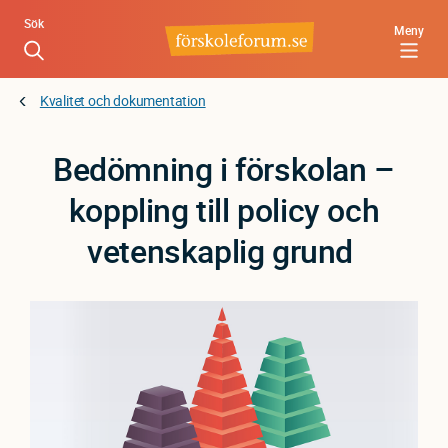
Hoppa
Sök
Meny
till
huvudinnehåll
Kvalitet och dokumentation
Bedömning i förskolan –
koppling till policy och
vetenskaplig grund