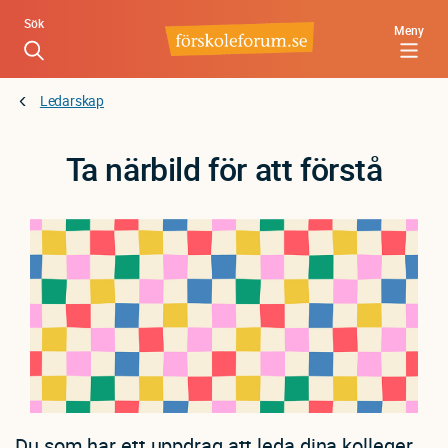
Hoppa
Sök
Meny
till
huvudinnehåll
Ledarskap
Ta närbild för att förstå
Du som har ett uppdrag att leda dina kolleger