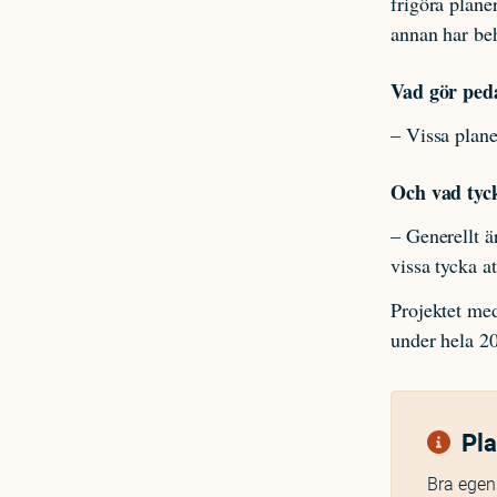
frigöra plane
annan har beh
Vad gör ped
– Vissa plane
Och vad tyc
– Generellt 
vissa tycka a
Projektet med
under hela 2
Pl
Bra egen