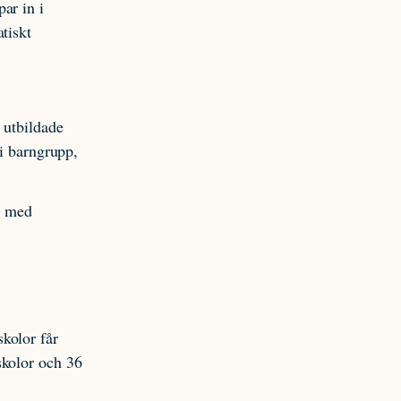
ar in i
tiskt
 utbildade
 i barngrupp,
pp med
kolor får
skolor och 36