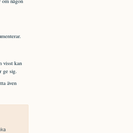
gar om någon
umenterar.
 visst kan
r ge sig.
tta även
ika