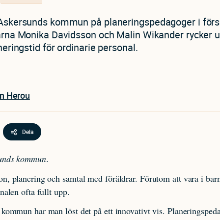
Askersunds kommun på planeringspedagoger i förs
arna Monika Davidsson och Malin Wikander rycker ut
neringstid för ordinarie personal.
in Herou
Dela
sunds kommun
.
n, planering och samtal med föräldrar. Förutom att vara i bar
nalen ofta fullt upp.
 kommun har man löst det på ett innovativt vis. Planeringsped