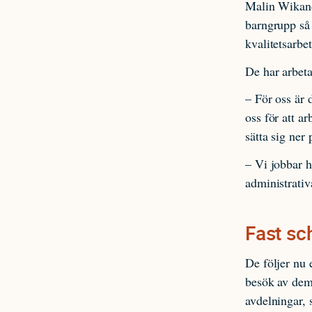
Malin Wikande
barngrupp så 
kvalitetsarbet
De har arbetat
– För oss är 
oss för att a
sätta sig ner
– Vi jobbar h
administrativ
Fast s
De följer nu
besök av dem
avdelningar, 