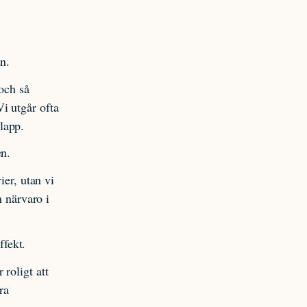
n.
och så
i utgår ofta
tlapp.
en.
ier, utan vi
h närvaro i
ffekt.
roligt att
ra