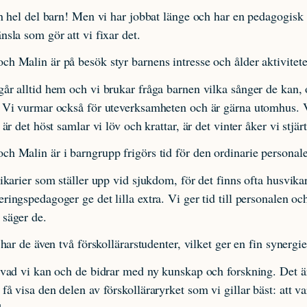
en hel del barn! Men vi har jobbat länge och har en pedagogisk
nsla som gör att vi fixar det.
h Malin är på besök styr barnens intresse och ålder aktivitete
år alltid hem och vi brukar fråga barnen vilka sånger de kan, 
. Vi vurmar också för uteverksamheten och är gärna utomhus. V
 är det höst samlar vi löv och krattar, är det vinter åker vi stjär
h Malin är i barngrupp frigörs tid för den ordinarie personal
vikarier som ställer upp vid sjukdom, för det finns ofta husvikar
ringspedagoger ge det lilla extra. Vi ger tid till personalen oc
 säger de.
 har de även två förskollärarstudenter, vilket ger en fin synergie
 vad vi kan och de bidrar med ny kunskap och forskning. Det är 
få visa den delen av förskolläraryrket som vi gillar bäst: att va