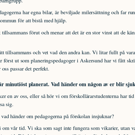
 barngrupp.
agogerna har egna bilar, är beviljade milersättning och far run
ommun för att bistå med hjälp.
 tillsammans förut och menar att det är en stor vinst att de kä
ätt tillsammans och vet vad den andra kan. Vi litar fullt på var
r först ut som planeringspedagoger i Askersund har vi fått skr
 oss passar det perfekt.
r minutiöst planerat. Vad händer om någon av er blir sju
er en av oss, eller så hör vi om förskollärarstudenterna har tid 
sa sig.
 vad händer om pedagogerna på förskolan insjuknar?
 om vår tid. Vi ska som sagt inte fungera som vikarier, utan var