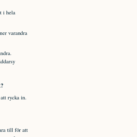
t i hela
nner varandra
andra.
äddarsy
k?
att rycka in.
a till för att