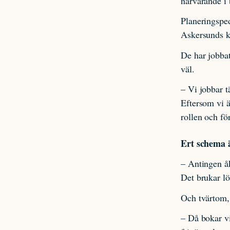
närvarande i
Planeringsped
Askersunds k
De har jobbat
väl.
– Vi jobbar t
Eftersom vi ä
rollen och för
Ert schema ä
– Antingen åk
Det brukar lö
Och tvärtom,
– Då bokar vi