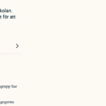
kolan.
 för att
ngrupp har
agogerna