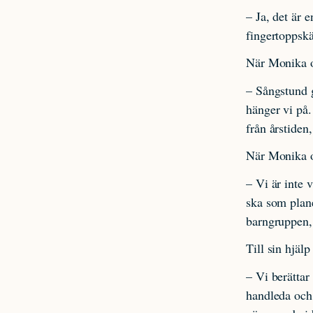
– Ja, det är 
fingertoppskä
När Monika oc
– Sångstund g
hänger vi på
från årstiden,
När Monika oc
– Vi är inte 
ska som plane
barngruppen,
Till sin hjälp
– Vi berättar
handleda och 