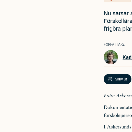
Nu satsar 
Förskollär
frigöra pla
FÖRFATTARE
Kar
Skriv ut
Foto: Asker
Dokumentatio
förskoleperso
I Askersunds