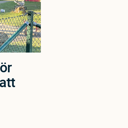
ör
att