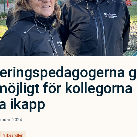
eringspedagogerna g
möjligt för kollegorna 
a ikapp
anuari 2024
Yrkesrollen