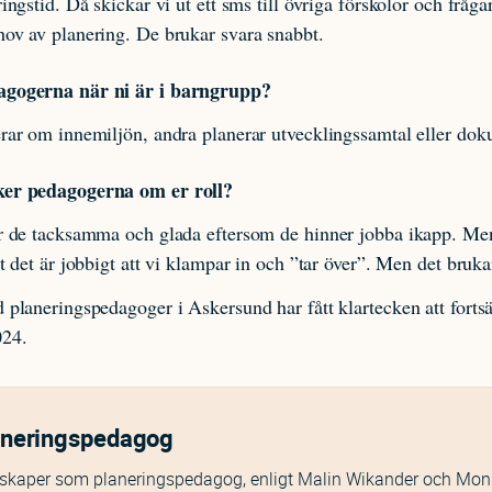
ringstid. Då skickar vi ut ett sms till övriga förskolor och frå
ov av planering. De brukar svara snabbt.
agogerna när ni är i barngrupp?
rar om innemiljön, andra planerar utvecklingssamtal eller dok
ker pedagogerna om er roll?
är de tacksamma och glada eftersom de hinner jobba ikapp. Men
tt det är jobbigt att vi klampar in och ”tar över”. Men det bruka
 planeringspedagoger i Askersund har fått klartecken att fortsä
024.
aneringspedagog
skaper som planeringspedagog, enligt Malin Wikander och Mon