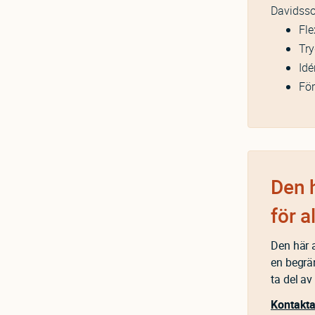
Davidsso
Fle
Try
Idé
För
Den h
för a
Den här a
en begrä
ta del av
Kontakta 