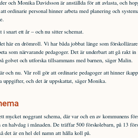
r och Monika Davidsson är anställda för att avlasta, och hopp
att ordinarie personal hinner arbeta med planering och systema
e.
 i snart ett år – och nu sitter schemat.
det här en drömroll. Vi har båda jobbat länge som förskollärare
rbeta som närvarande pedagoger. Det är underbart att gå rakt in
 på golvet och utforska tillsammans med barnen, säger Malin.
är och nu. Vår roll gör att ordinarie pedagoger att hinner ika
a uppgifter, och det är uppskattat, säger Monika.
chema
 ett mycket noggrant schema, där var och en av kommunens förs
 en halvdag i månaden. De träffar 500 förskolebarn, på 13 för
så det är en hel del namn att hålla koll på.