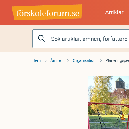
Hoppa
till
Artiklar
huvudinnehåll
Hem
Ämnen
Organisation
Planeringsped