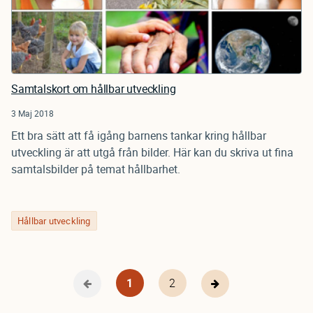
Samtalskort om hållbar utveckling
3 Maj 2018
Ett bra sätt att få igång barnens tankar kring hållbar
utveckling är att utgå från bilder. Här kan du skriva ut fina
samtalsbilder på temat hållbarhet.
Hållbar utveckling
Nuvarande
1
Page
2
Föregående
Nästa
Pagination
sida
sida
sida