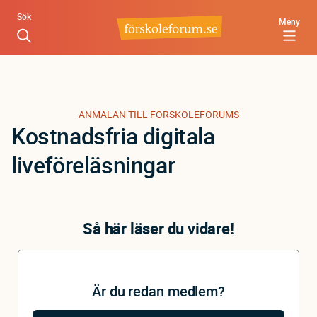
Hoppa
Sök
Meny
till
huvudinnehåll
ANMÄLAN TILL FÖRSKOLEFORUMS
Kostnadsfria digitala
liveföreläsningar
Så här läser du vidare!
Är du redan medlem?