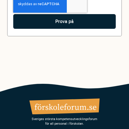
Sveriges största kompetensutvecklingsforum
för all personal i förskolan.