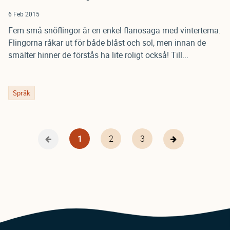
6 Feb 2015
Fem små snöflingor är en enkel flanosaga med vintertema.
Flingorna råkar ut för både blåst och sol, men innan de
smälter hinner de förstås ha lite roligt också! Till...
Språk
Nuvarande
1
Page
2
Page
3
Föregående
Nästa
Pagination
sida
sida
sida