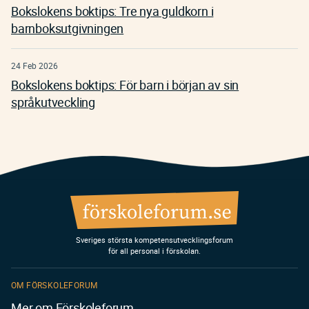
Bokslokens boktips: Tre nya guldkorn i
barnboksutgivningen
24 Feb 2026
Bokslokens boktips: För barn i början av sin
språkutveckling
Sveriges största kompetensutvecklingsforum
för all personal i förskolan.
OM FÖRSKOLEFORUM
Mer om Förskoleforum