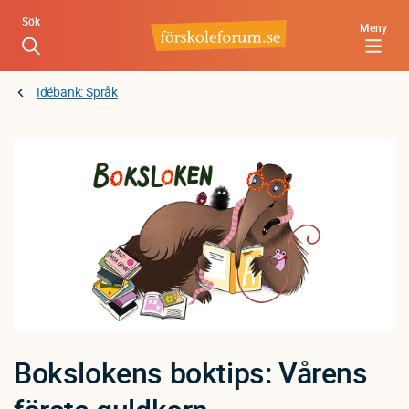
Hoppa
Sök
Meny
till
huvudinnehåll
Idébank: Språk
Bokslokens boktips: Vårens