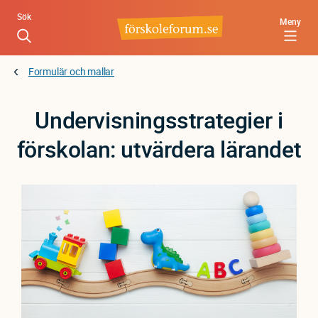
Hoppa
Sök
Meny
till
huvudinnehåll
Formulär och mallar
Undervisningsstrategier i
förskolan: utvärdera lärandet