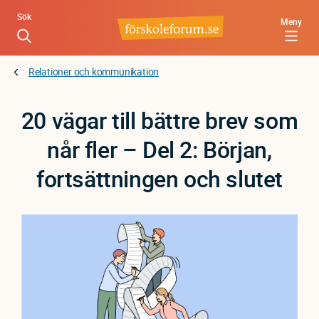
Hoppa
Sök
Meny
till
huvudinnehåll
Relationer och kommunikation
20 vägar till bättre brev som
når fler – Del 2: Början,
fortsättningen och slutet