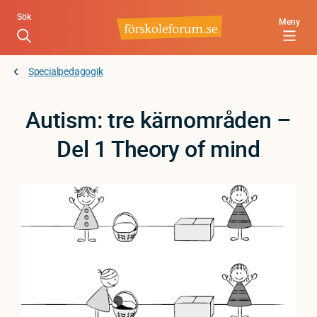
Hoppa
Sök
Meny
till
huvudinnehåll
Specialpedagogik
Autism: tre kärnområden –
Del 1 Theory of mind